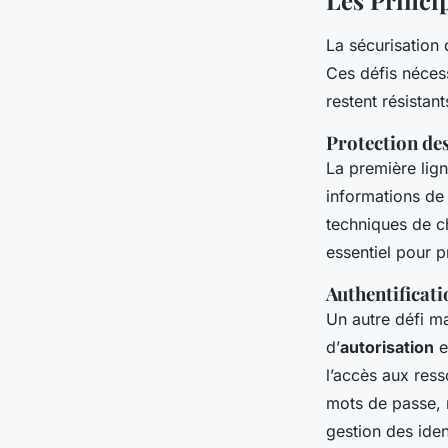
Les Princi
La sécurisation
Ces défis néces
restent résistan
Protection de
La première lig
informations de 
techniques de c
essentiel pour p
Authentificati
Un autre défi m
d’
autorisation
e
l’accès aux ress
mots de passe, n
gestion des ide