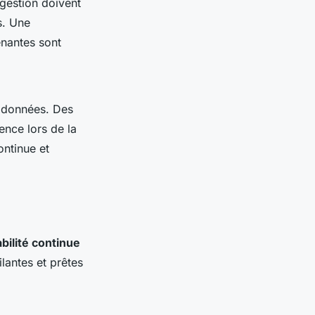
 gestion doivent
s. Une
enantes sont
e données. Des
ence lors de la
ontinue et
bilité continue
lantes et prêtes