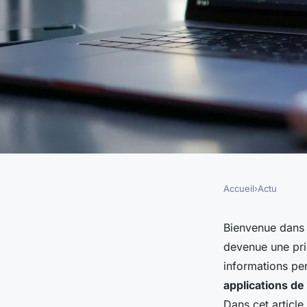
Accueil
›
Actu
ACTU
Quels sont les défis
Bienvenue dans 
devenue une pri
œuvre de la sécurit
informations per
applications d
Dans cet article