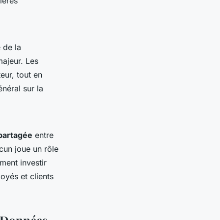
ières
 de la
ajeur. Les
eur, tout en
néral sur la
 partagée
entre
acun joue un rôle
ment investir
oyés et clients