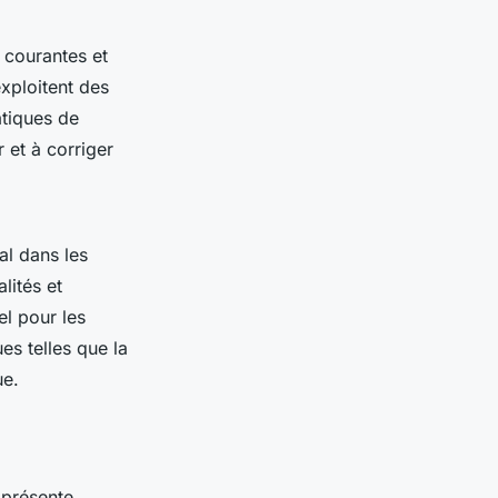
s courantes et
xploitent des
atiques de
 et à corriger
al dans les
lités et
el pour les
es telles que la
ue.
 présente