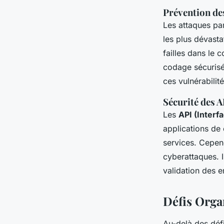
Prévention des
Les attaques par
les plus dévast
failles dans le 
codage sécurisée
ces vulnérabilité
Sécurité des A
Les
API (Interf
applications de 
services. Cepend
cyberattaques. I
validation des en
Défis Orga
Au-delà des déf