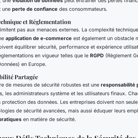
, une
violation de données
peut entraîner des pertes financ
t une
perte de confiance
des consommateurs.
chnique et Réglementation
 limitent pas aux menaces externes. La complexité technique
une
application de e-commerce
est également un obstacle m
vent équilibrer sécurité, performance et expérience utilisat
églementations en vigueur telles que le
RGPD
(Règlement Gé
Données) en Europe.
ilité Partagée
e de mesures de sécurité robustes est une
responsabilité
, les administrateurs système et les utilisateurs finaux. Ch
a protection des données. Les entreprises doivent non seule
logies de sécurité avancées, mais aussi éduquer leurs empl
pratiques
en matière de sécurité.