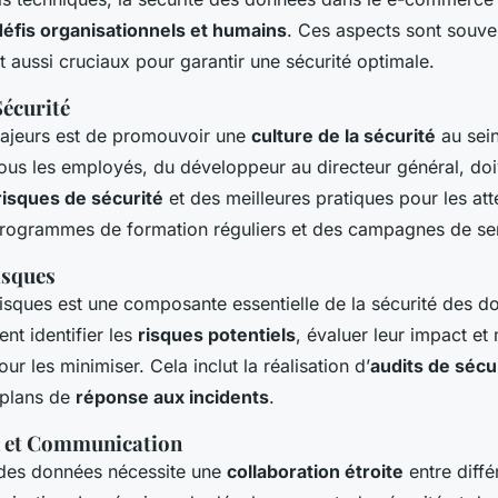
défis organisationnels et humains
. Ces aspects sont souve
ut aussi cruciaux pour garantir une sécurité optimale.
Sécurité
majeurs est de promouvoir une
culture de la sécurité
au sei
Tous les employés, du développeur au directeur général, doi
risques de sécurité
et des meilleures pratiques pour les att
rogrammes de formation réguliers et des campagnes de sens
isques
risques est une composante essentielle de la sécurité des d
ent identifier les
risques potentiels
, évaluer leur impact et
ur les minimiser. Cela inclut la réalisation d’
audits de sécu
 plans de
réponse aux incidents
.
n et Communication
 des données nécessite une
collaboration étroite
entre diffé