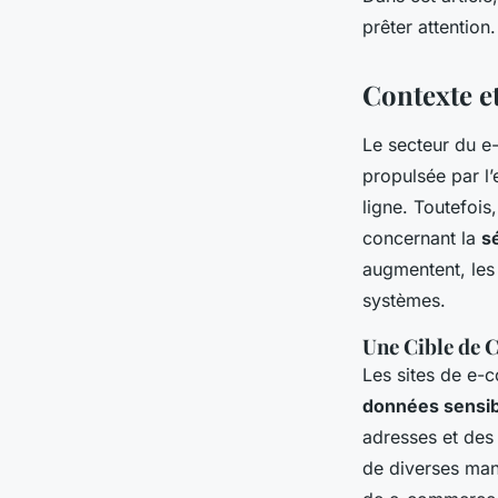
les applications de
prêter attention.
Valentin
•
18 septembre 2024
•
7 min de lecture
Contexte e
Le secteur du e
propulsée par l
ligne. Toutefoi
concernant la
s
augmentent, les
systèmes.
Une Cible de 
Les sites de e-
données sensib
adresses et des
de diverses mani