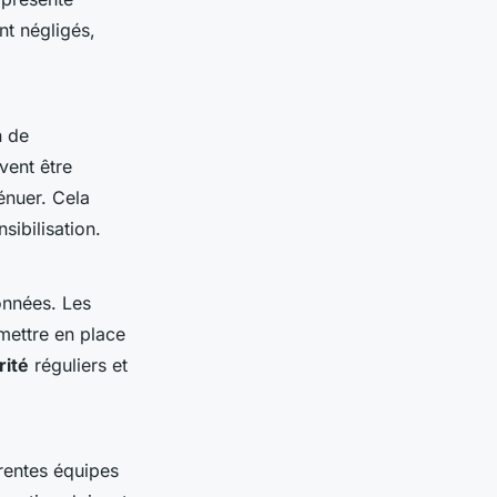
nt négligés,
n de
vent être
énuer. Cela
ibilisation.
onnées. Les
 mettre en place
rité
réguliers et
rentes équipes