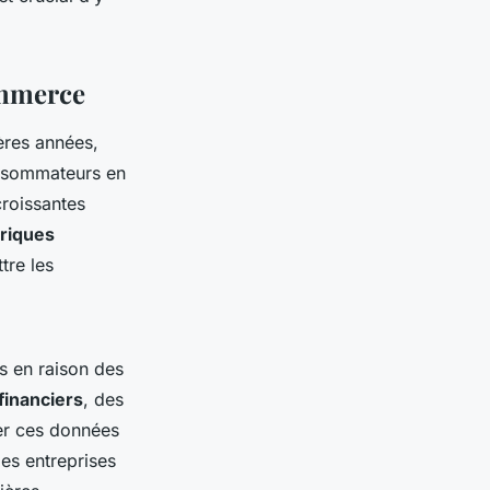
ommerce
ères années,
onsommateurs en
roissantes
riques
tre les
s en raison des
 financiers
, des
ter ces données
les entreprises