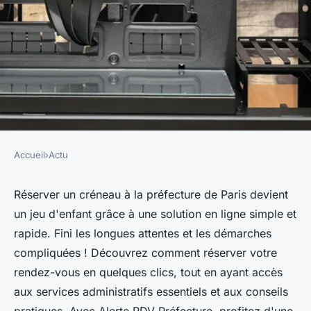
Accueil
›
Actu
ACTU
Réservez votre créneau à la
Réserver un créneau à la préfecture de Paris devient
un jeu d'enfant grâce à une solution en ligne simple et
préfecture de Paris en
rapide. Fini les longues attentes et les démarches
quelques clics
compliquées ! Découvrez comment réserver votre
rendez-vous en quelques clics, tout en ayant accès
Valentin
•
14 janvier 2025
•
4 min de lecture
aux services administratifs essentiels et aux conseils