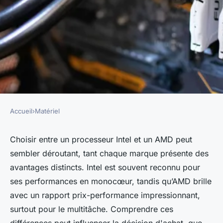
Accueil
›
Matériel
MATÉRIEL
Comparaison entre
Choisir entre un processeur Intel et un AMD peut
sembler déroutant, tant chaque marque présente des
processeurs Intel et AMD
avantages distincts. Intel est souvent reconnu pour
ses performances en monocœur, tandis qu’AMD brille
Valentin
•
9 octobre 2024
•
9 min de lecture
avec un rapport prix-performance impressionnant,
surtout pour le multitâche. Comprendre ces